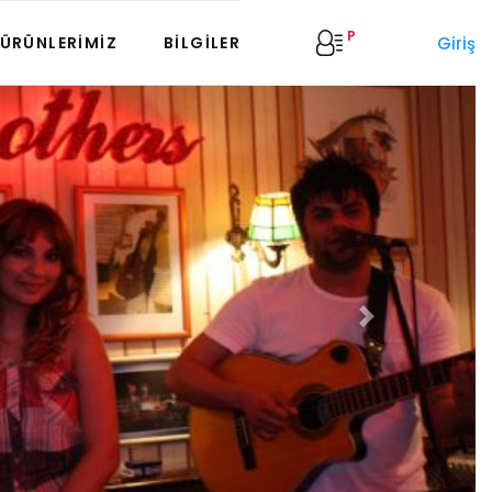
P
Giriş
ÜRÜNLERIMIZ
BILGILER
Next