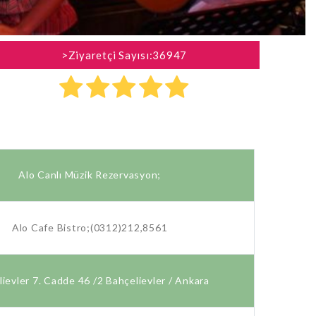
>Ziyaretçi Sayısı:36947
Alo Canlı Müzik Rezervasyon;
Alo Cafe Bistro;(0312)212,8561
ievler 7. Cadde 46 /2 Bahçelievler / Ankara