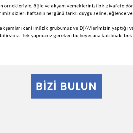
 örnekleriyle, öğle ve akşam yemeklerinizi bir ziyafete dön
rimiz sizleri haftanın hergünü farklı duygu seline, eğlence v
şamları canlı müzik grubumuz ve Dj\\\'lerimizin yaptığı yer
bilirsiniz. Tek yapmanız gereken bu heyecana katılmak. bekl
BIZI BULUN