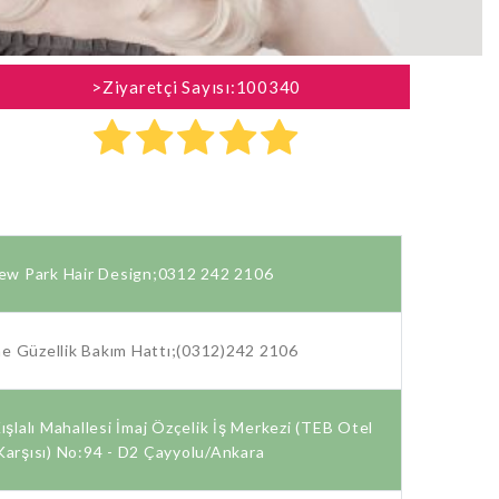
>Ziyaretçi Sayısı:100340
ew Park Hair Design;0312 242 2106
ne Güzellik Bakım Hattı;(0312)242 2106
şlalı Mahallesi İmaj Özçelik İş Merkezi (TEB Otel
Karşısı) No:94 - D2 Çayyolu/Ankara