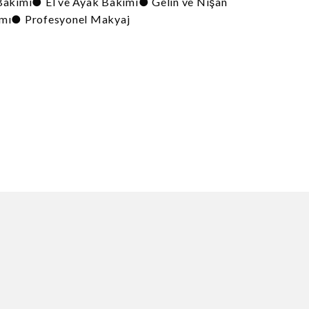
kımı● El ve Ayak Bakımı● Gelin ve Nişan
ımı● Profesyonel Makyaj