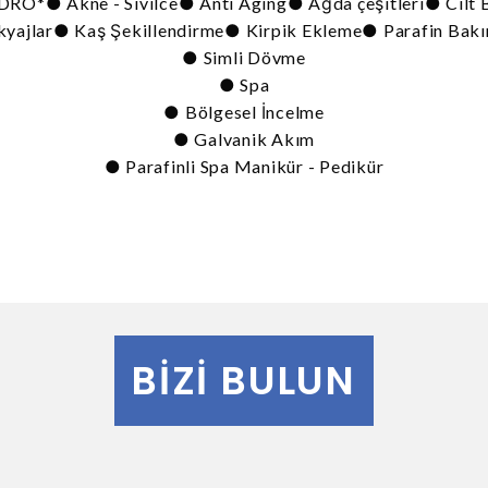
*● Akne - Sivilce● Anti Aging● Ağda çeşitleri● Cilt Ba
yajlar● Kaş Şekillendirme● Kirpik Ekleme● Parafin Bak
● Simli Dövme
● Spa
● Bölgesel İncelme
● Galvanik Akım
● Parafinli Spa Manikür - Pedikür
BIZI BULUN