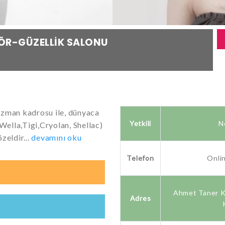
ÖR-GÜZELLIK SALONU
 uzman kadrosu ile, dünyaca
Yetkili
N
Wella,Tigi,Cryolan, Shellac)
zeldir...
devamını oku
Telefon
Onli
Ahmet Taner Kı
Adres