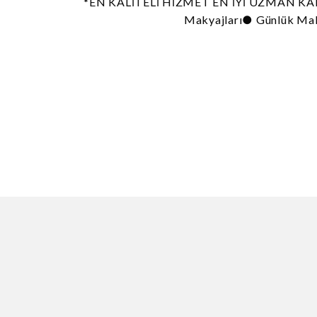
*EN KALİTELİ HİZMET EN İYİ UZMAN KADRO
Makyajları● Günlük Mak