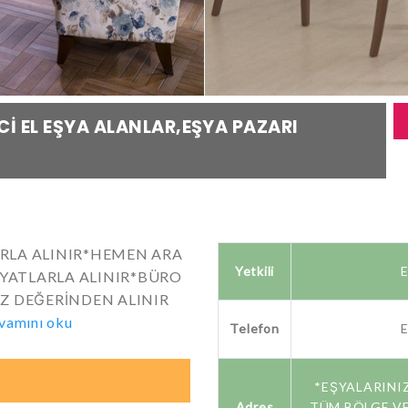
I EL EŞYA ALANLAR,EŞYA PAZARI
ARLA ALINIR*HEMEN ARA
Yetkili
E
FİYATLARLA ALINIR*BÜRO
IZ DEĞERİNDEN ALINIR
vamını oku
Telefon
E
*EŞYALARINI
Adres
TÜM BÖLGE VE