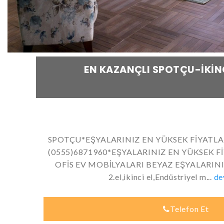
EN KAZANÇLI SPOTÇU-İKINC
SPOTÇU*EŞYALARINIZ EN YÜKSEK FİYATL
(0555)6871960*EŞYALARINIZ EN YÜKSEK 
OFİS EV MOBİLYALARI BEYAZ EŞYALARIN
2.el,ikinci el,Endüstriyel m...
de
Telefon Et