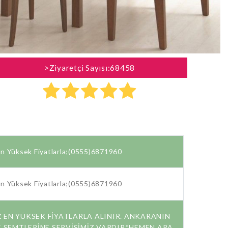
>Ziyaretçi Sayısı:68458
n Yüksek Fiyatlarla;(0555)6871960
n Yüksek Fiyatlarla;(0555)6871960
Z EN YÜKSEK FİYATLARLA ALINIR. ANKARANIN
 SEMTLERİNE SERVİSİMİZ VARDIR*HEMEN ARA