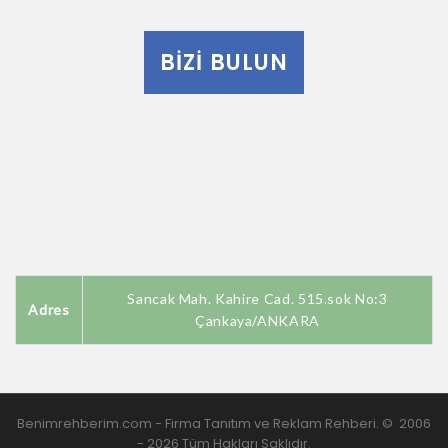
BIZI BULUN
Sancak Mah. Kahire Cad. 515.sok No:3
Adres
Çankaya/ANKARA
Benimrehberim.com -
Firma Tanıtım ve Reklam Rehberi
.
©
2006
-
2026
Tüm Hakları Saklıdır.