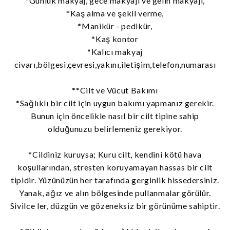
*Günlük makyaj, gece makyajı ve gelin makyajı,
*Kaş alma ve şekil verme,
*Manikür - pedikür,
*Kaş kontor
*Kalıcı makyaj
civarı,bölgesi,çevresi,yakını,iletişim,telefon,numarası
**Cilt ve Vücut Bakımı
*Sağlıklı bir cilt için uygun bakımı yapmanız gerekir.
Bunun için öncelikle nasıl bir cilt tipine sahip
olduğunuzu belirlemeniz gerekiyor.
*Cildiniz kuruysa; Kuru cilt, kendini kötü hava
koşullarından, stresten koruyamayan hassas bir cilt
tipidir. Yüzünüzün her tarafında gerginlik hissedersiniz.
Yanak, ağız ve alın bölgesinde pullanmalar görülür.
Sivilce ler, düzgün ve gözeneksiz bir görünüme sahiptir.