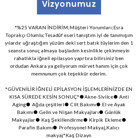
Vizyonumuz
*%25 VARAN İNDİRİM;Müşteri Yorumları;Esra
Toprakçı Olumlu;Tesadüf eseri tanıştım iyi de tanımışım
yılardır uğraştığım yüzüm deki sert batık tüylerim den 1
seansta sonuç almaya başladım kesinlikle çekinmeyin
rahatlıkla iğneli epilasyon yaprtıra bilirsiniz ben
ordudan Ankara ya geliyorum mürvet hanım için çok
memnunum çok teşekkür ederim.
*GÜVENİLİR İĞNELİ EPİLASYON İŞLEMLERİNİZDE EN
KISA SÜREDE KESİN SONUÇ*●Akne-Sivilce● Anti
Aging● Ağda çeşitleri● Cilt Bakımı● El ve Ayak
Bakımı● Gelin ve Nişan Makyajları● Günlük
Makyajlar● Kaş Şekillendirme● Kirpik Ekleme●
Parafin Bakımı● Profesyonel Makyaj,Kalıcı
makyaj*Kaş Dizayn