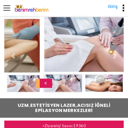
Giriş
Previous
Next
UZM.ESTETISYEN LAZER,ACISIZ İĞNELI
EPILASYON MERKEZLERI
>Ziyaretçi Sayısı:19360