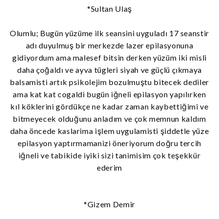
*Sultan Ulaş
Olumlu; Bugün yüzüme ilk seansini uyguladı 17 seanstir
adı duyulmuş bir merkezde lazer epilasyonuna
gidiyordum ama malesef bitsin derken yüzüm iki misli
daha çoğaldı ve ayva tügleri siyah ve güçlü çıkmaya
balsamisti artık psikolejim bozulmuştu bitecek dediler
ama kat kat cogaldi bugün iğneli epilasyon yapılırken
kıl köklerini gördükçe ne kadar zaman kaybettiğimi ve
bitmeyecek olduğunu anladım ve çok memnun kaldım
daha öncede kaslarima işlem uygulamisti şiddetle yüze
epilasyon yaptırmamanizi öneriyorum doğru tercih
iğneli ve tabikide iyiki sizi tanimisim çok teşekkür
ederim
*Gizem Demir