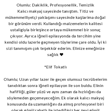
Olumlu: Dakiklik, Profesyonellik, Temizlik
Kalıcı makyaj sayesinde tanıştım. Titiz ve
mükemmelliyetçi yaklaşımı sayesinde kaşlarima doğal
bir görünüm verdi. Kullandığı malzemelerin kalitesi
ustaligiyla birleşince ortaya mükemmel bir sonuç
çıkıyor. Ayrıca iğneli epilasyonda da tercihim yine
kendisi oldu lazerle geçmeyen tüylerime çare oldu. İyi ki
sizi tanımışım çok teşekkür ederim. Elinize emeğinize
sağlık ♥️
*Elif Tokatlı
Olumlu; Uzun yıllar lazer ile geçen olumsuz tecrübelerim
tanıdıktan sonra iğneli epilasyon ile son buldu. Elinin
hafifliği, güler yüzü ve aynı zaman da hızlılığını da
söylemeden geçemeyeceğim. Ek olarak kalıcı makyaj
konusunda da uzamanlığını da almış profesyonel biri
olarak gönül rahatlı ile istediğiniz her şeyi gönül