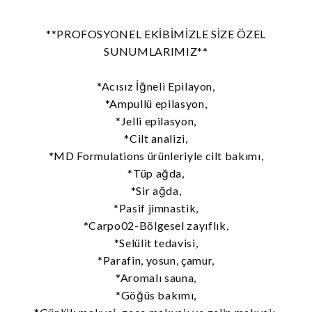
**PROFOSYONEL EKİBİMİZLE SİZE ÖZEL
SUNUMLARIMIZ**
*Acısız İğneli Epilayon,
*Ampullü epilasyon,
*Jelli epilasyon,
*Cilt analizi,
*MD Formulations ürünleriyle cilt bakımı,
*Tüp ağda,
*Sir ağda,
*Pasif jimnastik,
*Carpo02-Bölgesel zayıflık,
*Selülit tedavisi,
*Parafin, yosun, çamur,
*Aromalı sauna,
*Göğüs bakımı,