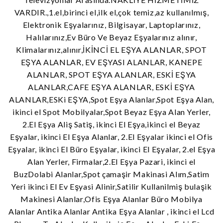
Serkan Gezer
VARDIR.,1.el,birinci el,ilk el,çok temiz,az kullanılmış,
Elektronik Eşyalarınız, Bilgisayar, Laptoplarınız,
Halılarınız,Ev Büro Ve Beyaz Eşyalarınız alınır,
Klimalarınız,alınır,İKİNCİ EL EŞYA ALANLAR, SPOT
Geçen sene koltuk takımı almıştık. Bi problem
EŞYA ALANLAR, EV EŞYASI ALANLAR, KANEPE
yaşamadık. Bu hafta tekrar LCD tv aldık. Gayet
ALANLAR, SPOT EŞYA ALANLAR, ESKİ EŞYA
iyi çıktı sıfir kalitesinde teşekkürler Efe spot
ALANLAR,CAFE EŞYA ALANLAR, ESKİ EŞYA
Hakan Selvi
ALANLAR,ESKi EŞYA,Spot Eşya Alanlar,Spot Eşya Alan,
ikinci el Spot Mobilyalar,Spot Beyaz Eşya Alan Yerler,
2.El Eşya Aliş Satiş, ikinci El Eşya,ikinci el Beyaz
Eşyalar, ikinci El Eşya Alanlar, 2.El Eşyalar ikinci el Ofis
Eşyalar, ikinci El Büro Eşyalar, ikinci El Eşyalar, 2.el Eşya
Alan Yerler, Firmalar,2.El Eşya Pazari, ikinci el
BuzDolabi Alanlar,Spot çamaşir Makinasi Alım,Satim
Yeri ikinci El Ev Eşyasi Alinir,Satilir Kullanilmiş bulaşik
Makinesi Alanlar,Ofis Eşya Alanlar Büro Mobilya
Alanlar Antika Alanlar Antika Eşya Alanlar , ikinci el Lcd