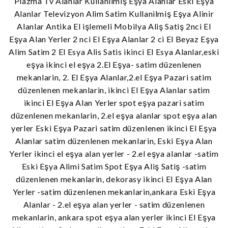
Plazma Tv Alanlar Kullanilmiş Eşya Alanlar Eski Eşya
Alanlar Televizyon Alim Satim Kullanilmiş Eşya Alinir
Alanlar Antika El işlemeli Mobilya Aliş Satiş 2nci El
Eşya Alan Yerler 2 nci El Eşya Alanlar 2 ci El Beyaz Eşya
Alim Satim 2 El Esya Alis Satis ikinci El Esya Alanlar,eski
eşya ikinci el eşya 2.El Eşya- satim düzenlenen
mekanlarin, 2. El Eşya Alanlar,2.el Eşya Pazari satim
düzenlenen mekanlarin, ikinci El Eşya Alanlar satim
ikinci El Eşya Alan Yerler spot eşya pazari satim
düzenlenen mekanlarin, 2.el eşya alanlar spot eşya alan
yerler Eski Eşya Pazari satim düzenlenen ikinci El Eşya
Alanlar satim düzenlenen mekanlarin, Eski Eşya Alan
Yerler ikinci el eşya alan yerler - 2.el eşya alanlar -satim
Eski Eşya Alimi Satim Spot Eşya Aliş Satiş -satim
düzenlenen mekanlarin, dekorasy ikinci El Eşya Alan
Yerler -satim düzenlenen mekanlarin,ankara Eski Eşya
Alanlar - 2.el eşya alan yerler - satim düzenlenen
mekanlarin, ankara spot eşya alan yerler ikinci El Eşya