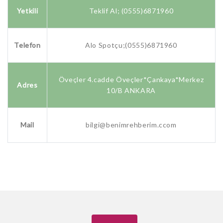
Yetkili
Teklif Al; (0555)6871960
Telefon
Alo Spotçu;(0555)6871960
Öveçler 4.cadde Öveçler*Çankaya*Merkez
Adres
10/B ANKARA
Mail
bilgi@benimrehberim.ccom