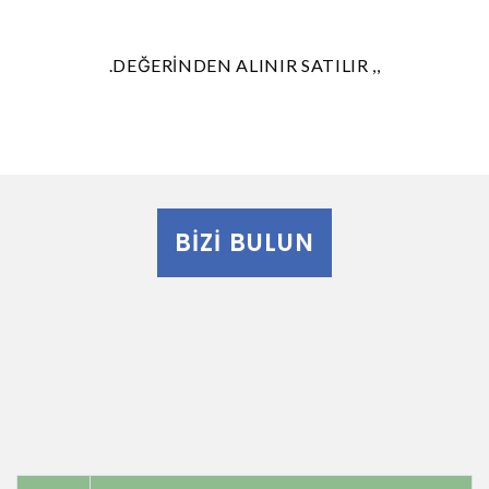
.DEĞERİNDEN ALINIR SATILIR ,,
BIZI BULUN