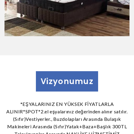
Tereddüt içinde spottan bir bulaşık makinası
almak istedim. Ama Efe spot bu tereddütlerimi
giderdi. Bi problem yaşamadım. Eşe dosta
Vizyonumuz
tavsiye ediyorum
Erdal Güner
*EŞYALARINIZ EN YÜKSEK FİYATLARLA
ALINIR*SPOT*2.el eşyalarınız değerinden alınır satılır.
(Sıfır)Vestiyerler., Buzdolapları Arasında Bulaşık
Güvenilir kaliteli ve oldukça hızlı bir yer eşyaları
Makineleri Arasında (Sıfır)Yatak+Baza+Başlık 300TL
değerinden alıyorlar kesinlikle tavsiye ederim
Televizyonlar Arasında.NAKLİYE HİZMETİMİZ