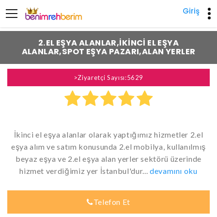
Giriş
Previous
Next
2.EL EŞYA ALANLAR,İKINCI EL EŞYA
ALANLAR,SPOT EŞYA PAZARI,ALAN YERLER
>Ziyaretçi Sayısı:5629
İkinci el eşya alanlar olarak yaptığımız hizmetler 2.el
eşya alım ve satım konusunda 2.el mobilya, kullanılmış
beyaz eşya ve 2.el eşya alan yerler sektörü üzerinde
hizmet verdiğimiz yer İstanbul'dur...
devamını oku
Telefon Et