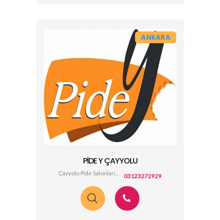
ANKARA
PIDE Y ÇAYYOLU
Çayyolu Pide Salonları...
03123272929