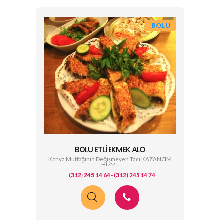
BOLU
BOLU ETLI EKMEK ALO
Konya Mutfağının Değişmeyen Tadı KAZANCIM
HİZM...
(312) 245 14 64 - (312) 245 14 74