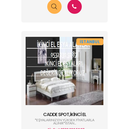
İSTANBUL
CADDE SPOT,İKINCI EL
*EŞYALARINIZ EN YÜKSEK FİYATLARLA
ALINIR*İSTAN...