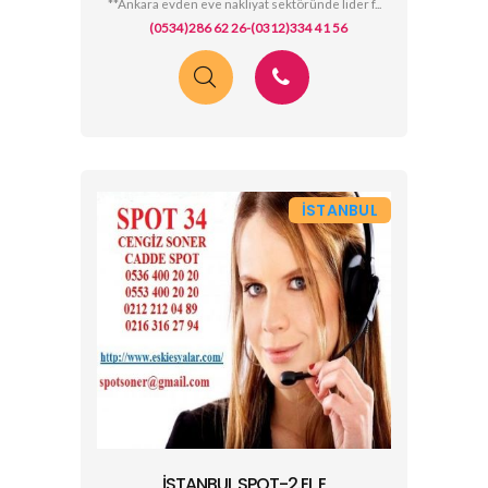
**Ankara evden eve nakliyat sektöründe lider f...
(0534)286 62 26-(0312)334 41 56
İSTANBUL
İSTANBUL SPOT-2.EL E