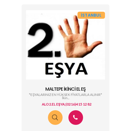
İSTANBUL
MALTEPE İKINCI EL EŞ
*EŞYALARINIZ EN YÜKSEK FİYATLARLA ALINIR*
İkin...
ALO 2.EL EŞYA;(0216)415 12 82