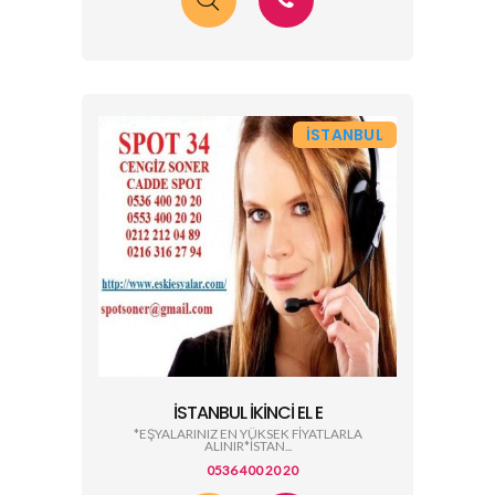
İSTANBUL
İSTANBUL İKINCI EL E
*EŞYALARINIZ EN YÜKSEK FİYATLARLA
ALINIR*İSTAN...
0536 400 20 20