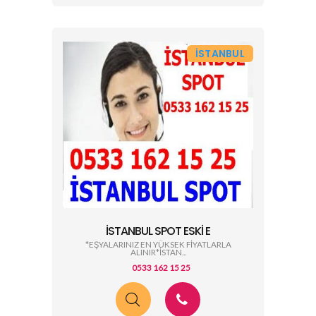
İSTANBUL
İSTANBUL SPOT ESKI E
*EŞYALARINIZ EN YÜKSEK FİYATLARLA
ALINIR*İSTAN...
0533 162 15 25