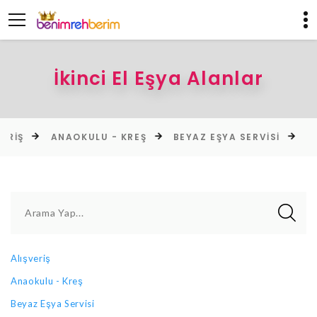
İkinci El Eşya Alanlar
ANAOKULU - KREŞ
BEYAZ EŞYA SERVISI
HIZMET
Arama Yap...
Alışveriş
Anaokulu - Kreş
Beyaz Eşya Servisi