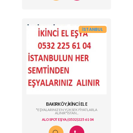
İSTANBUL
BAKIRKÖY,İKINCI EL E
*EŞYALARINIZ EN YÜKSEK FİYATLARLA
ALINIR*İSTAN...
ALO SPOT EŞYA;(0532)225 61 04