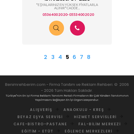
*EŞYALARINIZ EN YÜKSEK FİYATLARLA
ALINIR*CADDE...
0536 400 20 20- 0553 400 20 20
2
3
4
5
6
7
8
Benimrehberim.com -
Firma Tanıtım ve Reklam Rehberi
.
©
2006
-
2026
Tüm Hakları Saklıdır.
Türkiye"nin En iyi Firma Reklam Tanıtım Portalı Firmaların Bir Çok Yönden Tanıtımının
Yapılmasını Sağlayan En İyi Organizasyondur.
ALIŞVERIŞ
ANAOKULU - KREŞ
BEYAZ EŞYA SERVISI
HIZMET SERVISLERI
CAFE-BISTRO-PASTANE
FAL-BILIM MERKEZI
EĞITIM - ETÜT
EĞLENCE MERKEZLERI