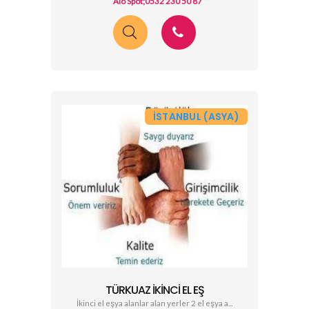
Alo Spot;0532 230 50 87
İSTANBUL (ASYA)
TÜRKUAZ İKINCI EL EŞ
İkinci el eşya alanlar alan yerler 2 el eşya a...