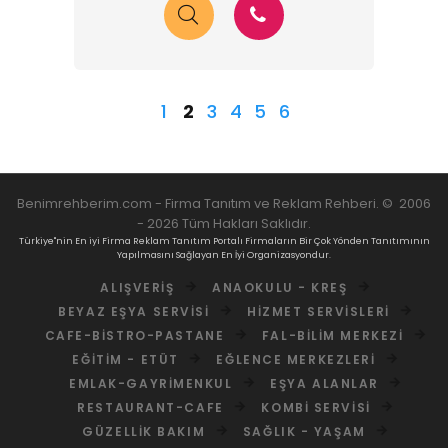
1
2
3
4
5
6
Benimrehberim.com -
Firma Tanıtım ve Reklam Rehberi
.
©
2006
-
2026
Tüm Hakları Saklıdır.
Türkiye"nin En iyi Firma Reklam Tanıtım Portalı Firmaların Bir Çok Yönden Tanıtımının
Yapılmasını Sağlayan En İyi Organizasyondur.
ALIŞVERIŞ
ANAOKULU - KREŞ
BEYAZ EŞYA SERVISI
HIZMET SERVISLERI
CAFE-BISTRO-PASTANE
FAL-BILIM MERKEZI
EĞITIM - ETÜT
EĞLENCE MERKEZLERI
EMLAK-GAYRIMENKUL
EŞYA ALANLAR
RESTAURANT-CAFE
KOMBI SERVISI
GÜZELLIK BAKIM
SAĞLIK - YAŞAM