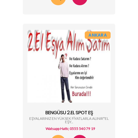
ANKARA
BENGÜSU 2.EL SPOT EŞ
EŞYALARINIZ EN YÜKSEK FİYATLARLA ALINIR*EL
EŞY...
Watsapp Hattı; 0555 540 79 19