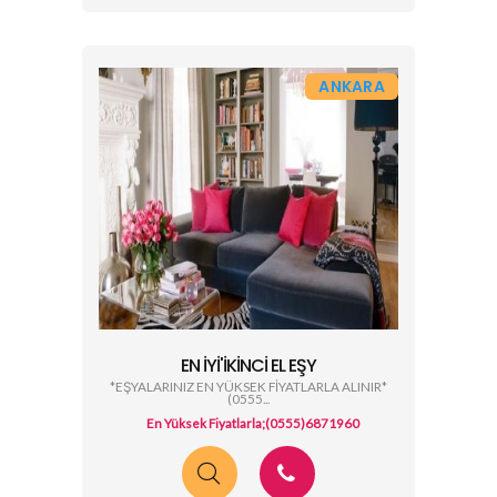
ANKARA
EN İYİ'İKINCI EL EŞY
*EŞYALARINIZ EN YÜKSEK FİYATLARLA ALINIR*
(0555...
En Yüksek Fiyatlarla;(0555)6871960