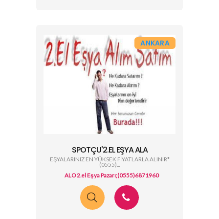
ANKARA
SPOTÇU'2.EL EŞYA ALA
EŞYALARINIZ EN YÜKSEK FİYATLARLA ALINIR*
(0555)...
ALO 2.el Eşya Pazarı;(0555)6871960