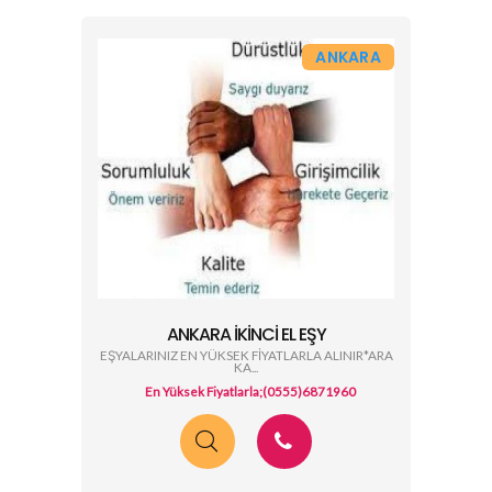
ANKARA
ANKARA İKINCI EL EŞY
EŞYALARINIZ EN YÜKSEK FİYATLARLA ALINIR*ARA
KA...
En Yüksek Fiyatlarla;(0555)6871960