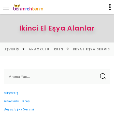
İkinci El Eşya Alanlar
VERIŞ
ANAOKULU - KREŞ
BEYAZ EŞYA SERVISI
H
Arama Yap...
Alışveriş
Anaokulu - Kreş
Beyaz Eşya Servisi