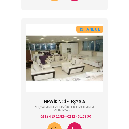
İSTANBUL
NEW İKINCI EL EŞYA A
*EŞYALARINIZ EN YÜKSEK FİYATLARLA
ALINIR*ikinc...
0216 415 12 82-- 0212 451 23 50