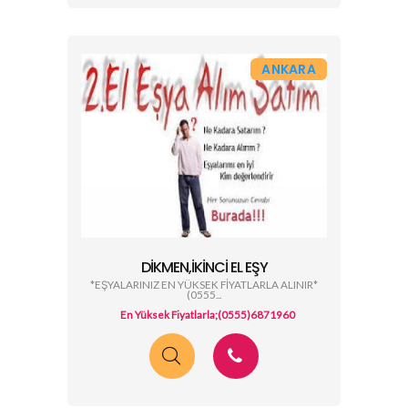
ANKARA
DIKMEN,IKINCI EL EŞY
*EŞYALARINIZ EN YÜKSEK FİYATLARLA ALINIR*
(0555...
En Yüksek Fiyatlarla;(0555)6871960