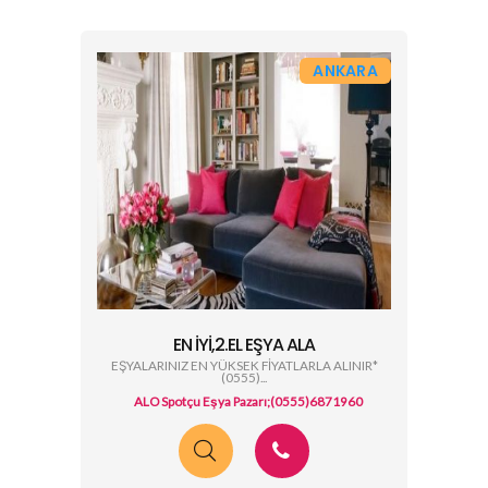
ANKARA
EN İYİ,2.EL EŞYA ALA
EŞYALARINIZ EN YÜKSEK FİYATLARLA ALINIR*
(0555)...
ALO Spotçu Eşya Pazarı;(0555)6871960